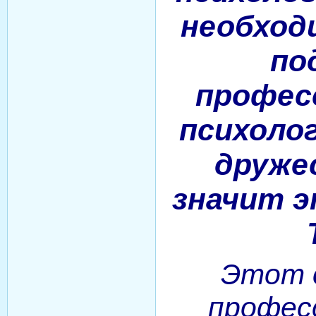
необход
по
профес
психоло
друже
значит 
Этот 
профес