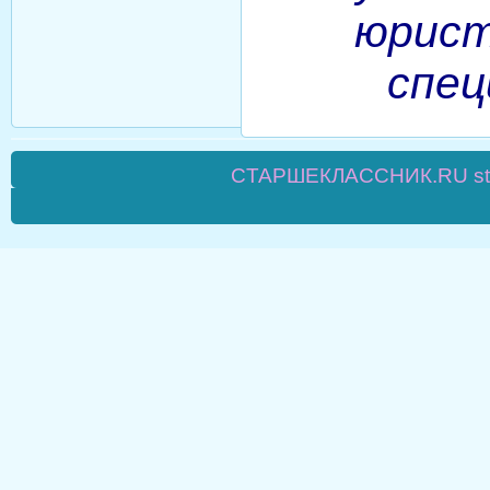
юрист
спец
CТАРШЕКЛАССНИК.RU star