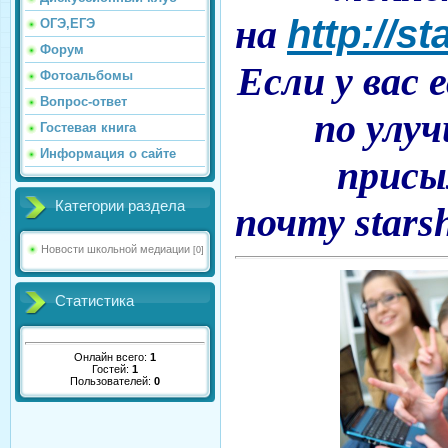
на
http://s
ОГЭ,ЕГЭ
Форум
Если у вас
Фотоальбомы
Вопрос-ответ
по улу
Гостевая книга
Информация о сайте
присы
Категории раздела
почту
stars
Новости школьной медиации
[0]
Статистика
Онлайн всего:
1
Гостей:
1
Пользователей:
0