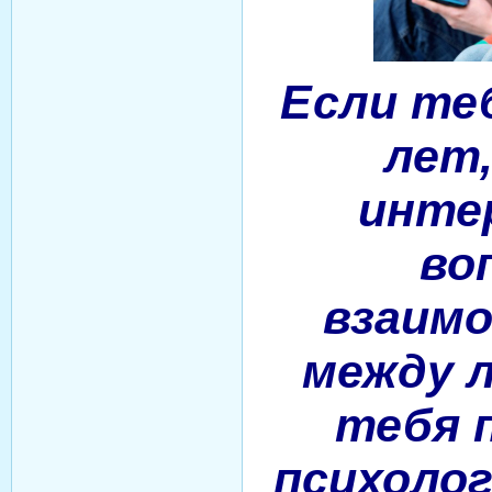
Если теб
лет
инте
во
взаим
между 
тебя 
психолог