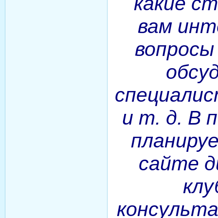
какие с
вам инт
вопросы
обсуд
специалис
и т. д. В
планиру
сайте д
клу
консульта