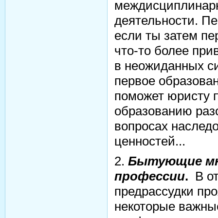
междисциплинар
деятельности. П
если ты затем п
что-то более при
в неожиданных с
первое образован
поможет юристу 
образованию раз
вопросах наслед
ценностей...
2.
Бытующие мн
профессии
.
В от
предрассудки про
некоторые важны