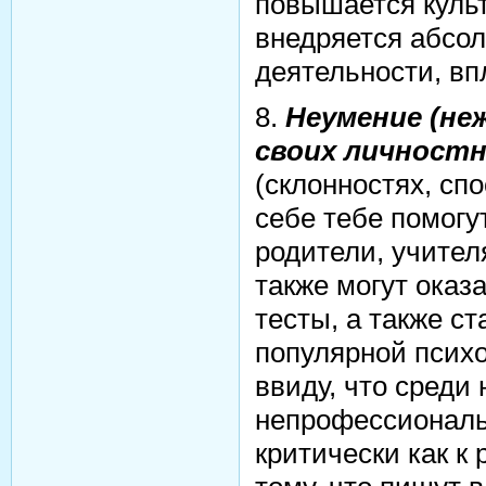
повышается культ
внедряется абсо
деятельности, вп
8.
Неумение (не
своих личностн
(склонностях, сп
себе тебе помогу
родители, учите
также могут оказ
тесты, а также с
популярной психо
ввиду, что среди 
непрофессиональн
критически как к 