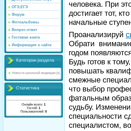
человека. При эт
ОГЭ,ЕГЭ
достигает тот, к
Форум
начальные ступе
Фотоальбомы
Вопрос-ответ
Проанализируй
с
Гостевая книга
Обрати внимание 
Информация о сайте
годом появляютс
Будь готов к тому
Категории раздела
повышать квалиф
Новости школьной медиации
[0]
смежные специаль
что выбор профес
Статистика
фатальным образ
Онлайн всего:
1
судьбу. Изменени
Гостей:
1
Пользователей:
0
специальности с
специалистом, в