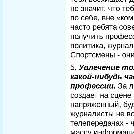
не значит, что т
по себе, вне «ком
часто ребята сов
получить професс
политика, журнал
Спортсмены - они
5.
Увлечение то
какой-нибудь ч
профессии.
За л
создает на сцене 
напряженный, бу
журналисты не вс
телепередачах -
массу информаци