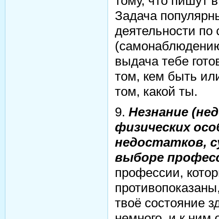
тому, что пишут 
Задача популярны
деятельности по
(самонаблюдению,
выдача тебе готов
том, кем быть ил
том, какой ты.
9.
Незнание (нед
физических осо
недостатков, 
выборе профес
профессии, котор
противопоказаны,
твоё состояние з
немного, и к ним 